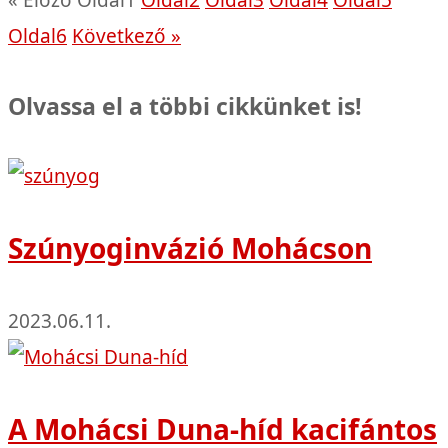
« Előző
Oldal
1
Oldal
2
Oldal
3
Oldal
4
Oldal
5
Oldal
6
Következő »
Olvassa el a többi cikkünket is!
Szúnyoginvázió Mohácson
2023.06.11.
A Mohácsi Duna-híd kacifántos