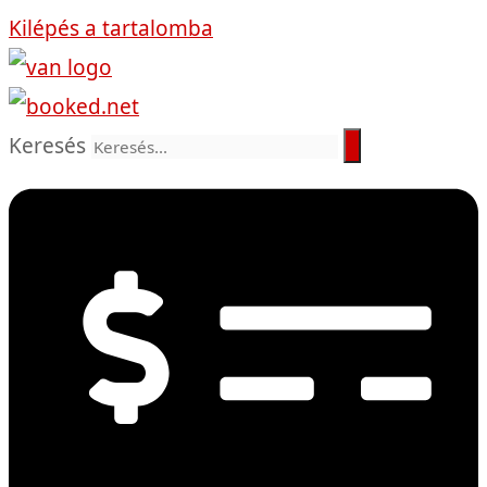
Kilépés a tartalomba
Keresés