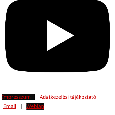
Impresszum
|
Adatkezelési tájékoztató
|
Email
|
Weblap