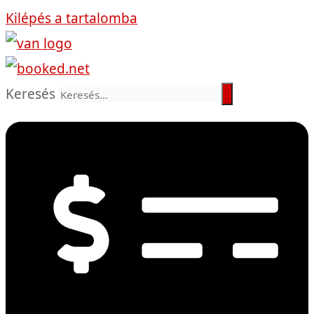
Kilépés a tartalomba
Keresés