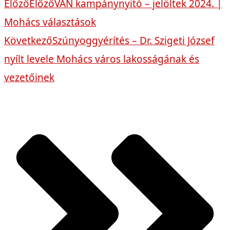
Előző
Előző
VAN kampánynyitó – jelöltek 2024. |
Mohács választások
Következő
Szúnyoggyérítés – Dr. Szigeti József
nyílt levele Mohács város lakosságának és
vezetőinek