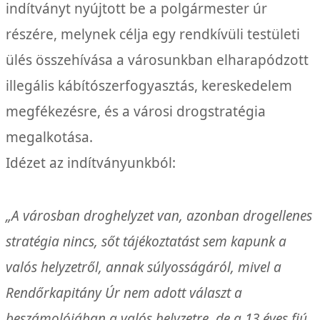
indítványt nyújtott be a polgármester úr
részére, melynek célja egy rendkívüli testületi
ülés összehívása a városunkban elharapódzott
illegális kábítószerfogyasztás, kereskedelem
megfékezésre, és a városi drogstratégia
megalkotása.
Idézet az indítványunkból:
„A városban droghelyzet van, azonban drogellenes
stratégia nincs, sőt tájékoztatást sem kapunk a
valós helyzetről, annak súlyosságáról, mivel a
Rendőrkapitány Úr nem adott választ a
beszámolójában a valós helyzetre, de a 13 éves fiú