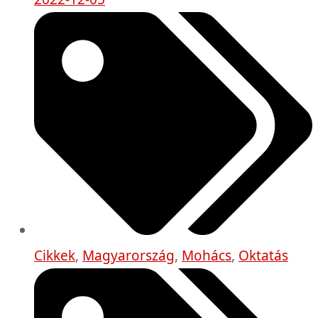
Cikkek
,
Magyarország
,
Mohács
,
Oktatás