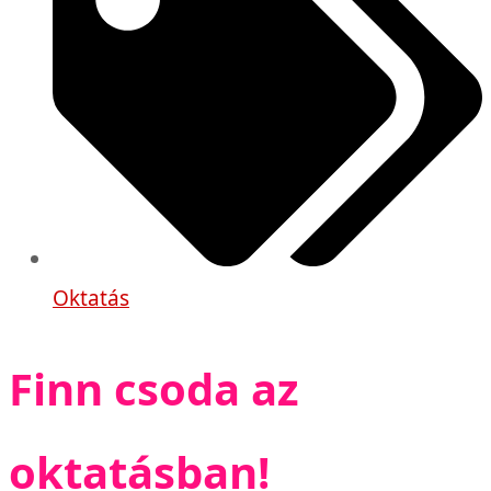
Oktatás
Finn csoda az
oktatásban!